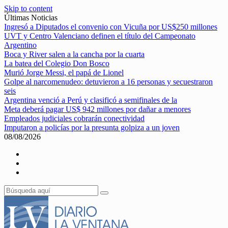
Skip to content
Últimas Noticias
Ingresó a Diputados el convenio con Vicuña por US$250 millones
UVT y Centro Valenciano definen el título del Campeonato
Argentino
Boca y River salen a la cancha por la cuarta
La batea del Colegio Don Bosco
Murió Jorge Messi, el papá de Lionel
Golpe al narcomenudeo: detuvieron a 16 personas y secuestraron
seis
Argentina venció a Perú y clasificó a semifinales de la
Meta deberá pagar US$ 942 millones por dañar a menores
Empleados judiciales cobrarán conectividad
Imputaron a policías por la presunta golpiza a un joven
08/08/2026