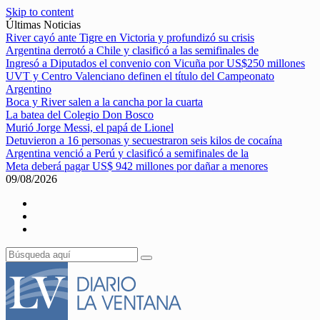
Skip to content
Últimas Noticias
River cayó ante Tigre en Victoria y profundizó su crisis
Argentina derrotó a Chile y clasificó a las semifinales de
Ingresó a Diputados el convenio con Vicuña por US$250 millones
UVT y Centro Valenciano definen el título del Campeonato
Argentino
Boca y River salen a la cancha por la cuarta
La batea del Colegio Don Bosco
Murió Jorge Messi, el papá de Lionel
Detuvieron a 16 personas y secuestraron seis kilos de cocaína
Argentina venció a Perú y clasificó a semifinales de la
Meta deberá pagar US$ 942 millones por dañar a menores
09/08/2026