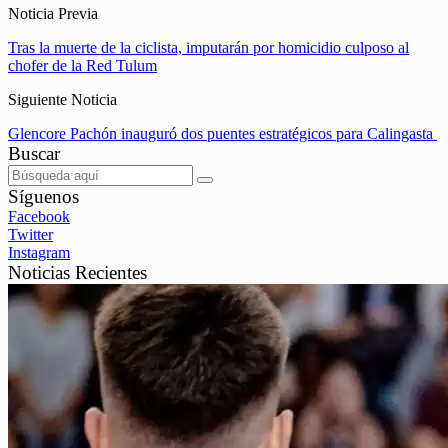
Noticia Previa
Tras la muerte de la ciclista, imputarán por homicidio culposo al
chofer de la Red Tulum
Siguiente Noticia
Glencore Pachón inauguró dos puentes estratégicos para Calingasta
Buscar
Síguenos
Facebook
Twitter
Instagram
Noticias Recientes