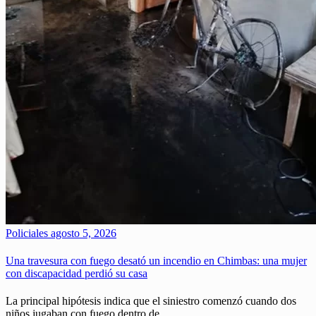
Policiales
agosto 5, 2026
Una travesura con fuego desató un incendio en Chimbas: una mujer
con discapacidad perdió su casa
La principal hipótesis indica que el siniestro comenzó cuando dos
niños jugaban con fuego dentro de…