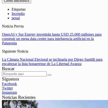
Correo electrónico
Etiquetas
Incendio
penal
Noticia Previa
OpenAI y Sur Energy invertirán hasta USD 25.000 millones para
construir un mega data center para inteligencia artificial en la
Patagonia
Siguiente Noticia
La Cámara Nacional Electoral se inclinaría por Diego Santilli para
encabezar la lista bonaerense de La Libertad Avanza
Buscar
Síguenos
Facebook
Twitter
Instagram
Noticias Recientes