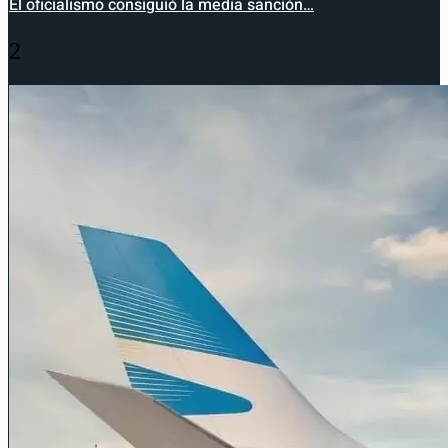
El oficialismo consiguió la media sanción…
2