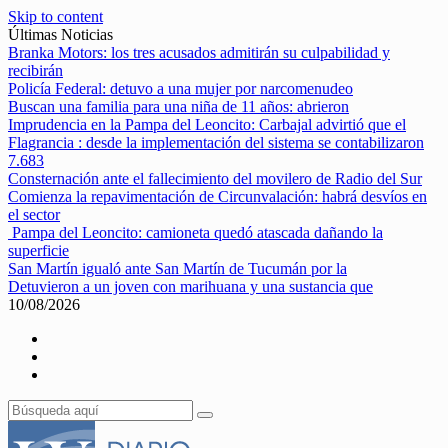
Skip to content
Últimas Noticias
Branka Motors: los tres acusados admitirán su culpabilidad y
recibirán
Policía Federal: detuvo a una mujer por narcomenudeo
Buscan una familia para una niña de 11 años: abrieron
Imprudencia en la Pampa del Leoncito: Carbajal advirtió que el
Flagrancia : desde la implementación del sistema se contabilizaron
7.683
Consternación ante el fallecimiento del movilero de Radio del Sur
Comienza la repavimentación de Circunvalación: habrá desvíos en
el sector
Pampa del Leoncito: camioneta quedó atascada dañando la
superficie
San Martín igualó ante San Martín de Tucumán por la
Detuvieron a un joven con marihuana y una sustancia que
10/08/2026