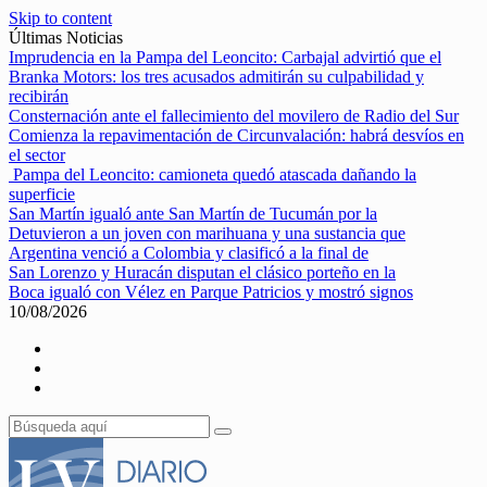
Skip to content
Últimas Noticias
Imprudencia en la Pampa del Leoncito: Carbajal advirtió que el
Branka Motors: los tres acusados admitirán su culpabilidad y
recibirán
Consternación ante el fallecimiento del movilero de Radio del Sur
Comienza la repavimentación de Circunvalación: habrá desvíos en
el sector
Pampa del Leoncito: camioneta quedó atascada dañando la
superficie
San Martín igualó ante San Martín de Tucumán por la
Detuvieron a un joven con marihuana y una sustancia que
Argentina venció a Colombia y clasificó a la final de
San Lorenzo y Huracán disputan el clásico porteño en la
Boca igualó con Vélez en Parque Patricios y mostró signos
10/08/2026