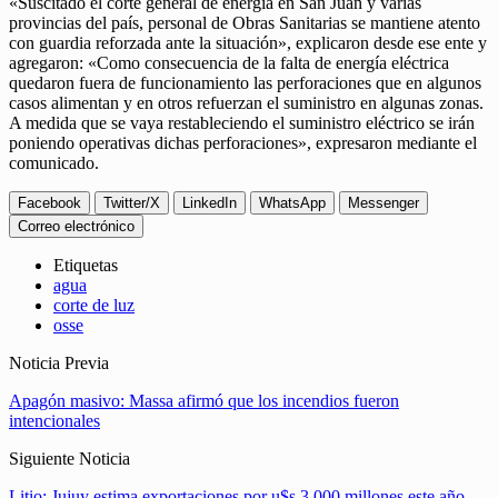
«Suscitado el corte general de energía en San Juan y varias
provincias del país, personal de Obras Sanitarias se mantiene atento
con guardia reforzada ante la situación», explicaron desde ese ente y
agregaron: «Como consecuencia de la falta de energía eléctrica
quedaron fuera de funcionamiento las perforaciones que en algunos
casos alimentan y en otros refuerzan el suministro en algunas zonas.
A medida que se vaya restableciendo el suministro eléctrico se irán
poniendo operativas dichas perforaciones», expresaron mediante el
comunicado.
Facebook
Twitter/X
LinkedIn
WhatsApp
Messenger
Correo electrónico
Etiquetas
agua
corte de luz
osse
Noticia Previa
Apagón masivo: Massa afirmó que los incendios fueron
intencionales
Siguiente Noticia
Litio: Jujuy estima exportaciones por u$s 3.000 millones este año