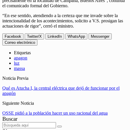
precisamente en la localidad de Campana, Buenos Aires”, continúa
el comunicado formal del Gobierno.
“En ese sentido, atendiendo a la certeza que me invade sobre la
intencionalidad de los acontecimientos, solicito a V.S. prosigan las
actuaciones de rigor”, cerró el ministro.
Facebook
Twitter/X
LinkedIn
WhatsApp
Messenger
Correo electrónico
Etiquetas
apagon
luz
massa
Noticia Previa
Qué es Atucha I, la central eléctrica que dejó de funcionar por el
apagón
Siguiente Noticia
OSSE pidió a la población hacer un uso racional del agua
Buscar