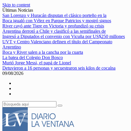
Skip to content
Últimas Noticias
San Lorenzo y Huracán disputan el clásico porteño en la
Boca igualó con Vélez en Parque Patricios y mostró signos
River cayó ante Tigre en Victoria y profundizó su crisis
Argentina derrotó a Chile y clasificó a las semifinales de
Ingresó a Diputados el convenio con Vicuña por US$250 millones
UVT y Centro Valenciano definen el título del Campeonato
Argentino
Boca y River salen a la cancha por la cuarta
La batea del Colegio Don Bosco
Murió Jorge Messi, el papá de Lionel
Detuvieron a 16 personas y secuestraron seis kilos de cocaína
09/08/2026