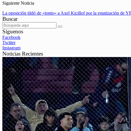
Siguiente Noticia
La oposición tildó de «tonto» a Axel Kicillof por la estatización de Y
Buscar
Síguenos
Facebook
Twitter
Instagram
Noticias Recientes