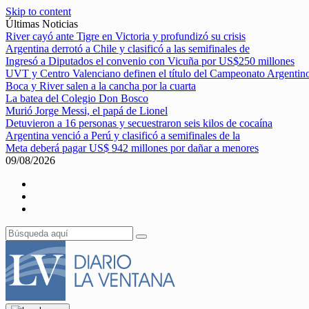
Skip to content
Últimas Noticias
River cayó ante Tigre en Victoria y profundizó su crisis
Argentina derrotó a Chile y clasificó a las semifinales de
Ingresó a Diputados el convenio con Vicuña por US$250 millones
UVT y Centro Valenciano definen el título del Campeonato Argentin
Boca y River salen a la cancha por la cuarta
La batea del Colegio Don Bosco
Murió Jorge Messi, el papá de Lionel
Detuvieron a 16 personas y secuestraron seis kilos de cocaína
Argentina venció a Perú y clasificó a semifinales de la
Meta deberá pagar US$ 942 millones por dañar a menores
09/08/2026