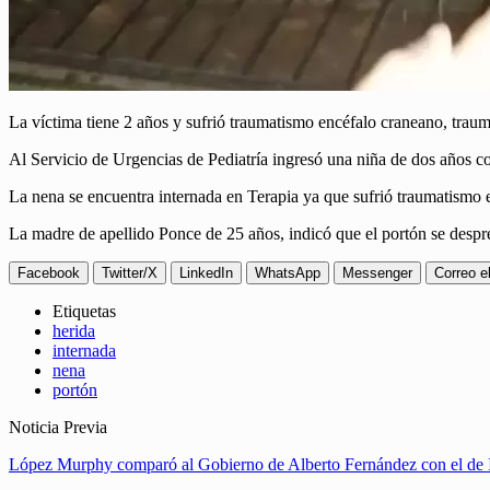
La víctima tiene 2 años y sufrió traumatismo encéfalo craneano, traum
Al Servicio de Urgencias de Pediatría ingresó una niña de dos años con
La nena se encuentra internada en Terapia ya que sufrió traumatismo e
La madre de apellido Ponce de 25 años, indicó que el portón se despr
Facebook
Twitter/X
LinkedIn
WhatsApp
Messenger
Correo e
Etiquetas
herida
internada
nena
portón
Noticia Previa
López Murphy comparó al Gobierno de Alberto Fernández con el de I