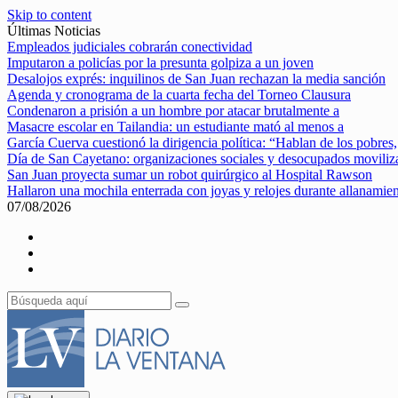
Skip to content
Últimas Noticias
Empleados judiciales cobrarán conectividad
Imputaron a policías por la presunta golpiza a un joven
Desalojos exprés: inquilinos de San Juan rechazan la media sanción
Agenda y cronograma de la cuarta fecha del Torneo Clausura
Condenaron a prisión a un hombre por atacar brutalmente a
Masacre escolar en Tailandia: un estudiante mató al menos a
García Cuerva cuestionó la dirigencia política: “Hablan de los pobres,
Día de San Cayetano: organizaciones sociales y desocupados movili
San Juan proyecta sumar un robot quirúrgico al Hospital Rawson
Hallaron una mochila enterrada con joyas y relojes durante allanamie
07/08/2026