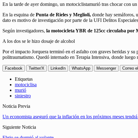
En la tarde de ayer domingo, un motociclistamurió tras chocar con un
En la esquina de
Punta de Rieles y Meglioli,
donde hay semáforos, u
dato es motivo de investigación por parte de la UFI Delitos Especiales
Según investigadores,
la motocicleta YBR de 125cc circulaba por M
A los dos se le hizo dosaje de alcohol
Por el impacto Jorquera terminó en el asfalto con graves heridas y su 
politraumatismo. Quedó internado en Terapia Intensiva, donde luego mu
Facebook
Twitter/X
LinkedIn
WhatsApp
Messenger
Correo e
Etiquetas
motociclisa
murió
siniestro
Noticia Previa
Un economista aseguró que la inflación en los próximos meses tendrá
Siguiente Noticia
Ebrio se durmió al volante