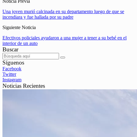
Noticia Previa
Una joven murió calcinada en su departamento luego de que se
incendiara y fue hallada por su padre
Siguiente Noticia
Efectivos policiales ayudaron a una mujer a tener a su bebé en el
interior de un auto
Buscar
Síguenos
Facebook
Twitter
Instagram
Noticias Recientes