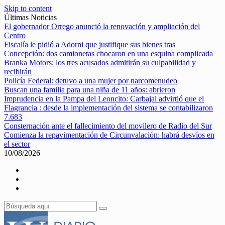
Skip to content
Últimas Noticias
El gobernador Orrego anunció la renovación y ampliación del
Centro
Fiscalía le pidió a Adorni que justifique sus bienes tras
Concepción: dos camionetas chocaron en una esquina complicada
Branka Motors: los tres acusados admitirán su culpabilidad y
recibirán
Policía Federal: detuvo a una mujer por narcomenudeo
Buscan una familia para una niña de 11 años: abrieron
Imprudencia en la Pampa del Leoncito: Carbajal advirtió que el
Flagrancia : desde la implementación del sistema se contabilizaron
7.683
Consternación ante el fallecimiento del movilero de Radio del Sur
Comienza la repavimentación de Circunvalación: habrá desvíos en
el sector
10/08/2026