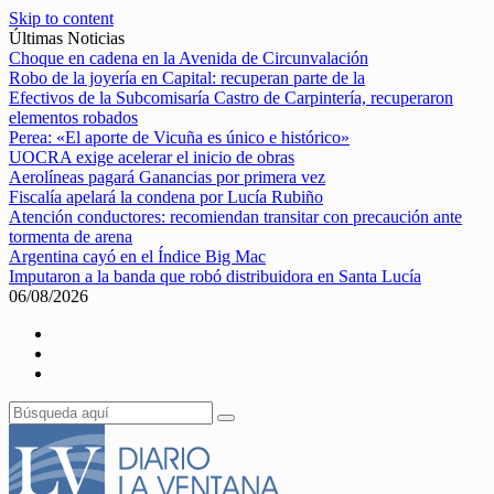
Skip to content
Últimas Noticias
Choque en cadena en la Avenida de Circunvalación
Robo de la joyería en Capital: recuperan parte de la
Efectivos de la Subcomisaría Castro de Carpintería, recuperaron
elementos robados
Perea: «El aporte de Vicuña es único e histórico»
UOCRA exige acelerar el inicio de obras
Aerolíneas pagará Ganancias por primera vez
Fiscalía apelará la condena por Lucía Rubiño
Atención conductores: recomiendan transitar con precaución ante
tormenta de arena
Argentina cayó en el Índice Big Mac
Imputaron a la banda que robó distribuidora en Santa Lucía
06/08/2026