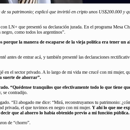
es de su patrimonio; explicó que invirtió en cripto unos US$200.000 y
 con LN+ que presentó su declaración jurada. En el programa Mesa Chic
en negro, como todos los argentinos”.
s porque la manera de escaparse de la vieja política era tener un
nté antes de entrar acá, y también presenté las declaraciones rectificat
ajé en el sector privado. A lo largo de mi vida me crucé con mi mujer, q
a suerte de ahorrar”.
ado. “Quédense tranquilos que efectivamente todo lo que tiene que
, se contradijo.
gado. “El abogado me dice: “Mirá, reconstruyamos tu patrimonio: ¿cómo
dad privada, el que tuvimos en negro con mi mujer.
Y ahí lo que me exp
cir que al ahorro lo había obtenido previo a mi función pública. Q
aron de “chorro”.