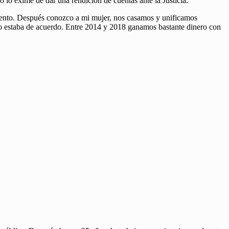
o lo exime de dar una rendición de cuentas ante la Justicia.
ento. Después conozco a mi mujer, nos casamos y unificamos
 no estaba de acuerdo. Entre 2014 y 2018 ganamos bastante dinero con