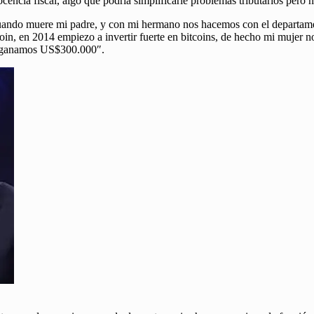
encia fiscal, algo que podría simplificarle problemas tributarios pero n
 cuando muere mi padre, y con mi hermano nos hacemos con el departam
oin, en 2014 empiezo a invertir fuerte en bitcoins, de hecho mi mujer
 y ganamos US$300.000″.