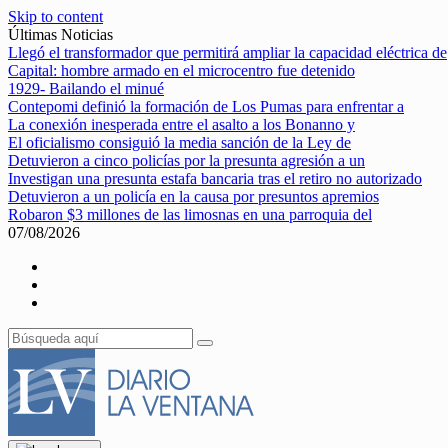
Skip to content
Últimas Noticias
Llegó el transformador que permitirá ampliar la capacidad eléctrica de
Capital: hombre armado en el microcentro fue detenido
1929- Bailando el minué
Contepomi definió la formación de Los Pumas para enfrentar a
La conexión inesperada entre el asalto a los Bonanno y
El oficialismo consiguió la media sanción de la Ley de
Detuvieron a cinco policías por la presunta agresión a un
Investigan una presunta estafa bancaria tras el retiro no autorizado
Detuvieron a un policía en la causa por presuntos apremios
Robaron $3 millones de las limosnas en una parroquia del
07/08/2026