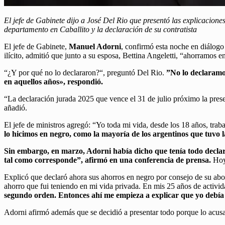
El jefe de Gabinete dijo a José Del Rio que presentó las explicacion
departamento en Caballito y la declaración de su contratista
El jefe de Gabinete,
Manuel Adorni
, confirmó esta noche en diálogo
ilícito, admitió que junto a su esposa, Bettina Angeletti, “ahorramos 
“¿Y por qué no lo declararon?“, preguntó Del Rio.
”No lo declaramo
en aquellos años», respondió.
“La declaración jurada 2025 que vence el 31 de julio próximo la prese
añadió.
El jefe de ministros agregó: “Yo toda mi vida, desde los 18 años, trab
lo hicimos en negro, como la mayoría de los argentinos que tuvo l
Sin embargo, en marzo, Adorni había dicho que tenía todo declar
tal como corresponde”, afirmó en una conferencia de prensa.
Hoy
Explicó que declaró ahora sus ahorros en negro por consejo de su abo
ahorro que fui teniendo en mi vida privada. En mis 25 años de activi
segundo orden. Entonces ahí me empieza a explicar que yo debía de
Adorni afirmó además que se decidió a presentar todo porque lo acus