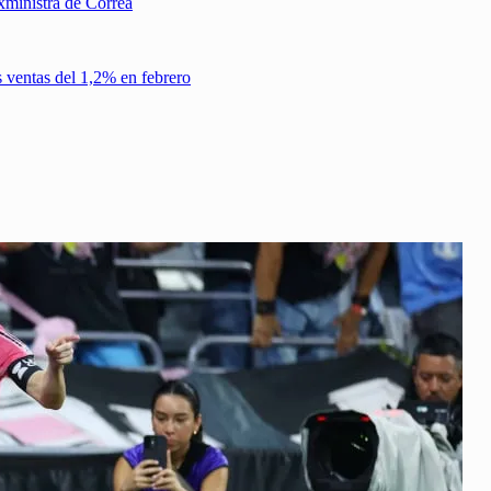
xministra de Correa
s ventas del 1,2% en febrero