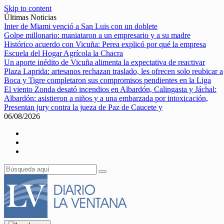
Skip to content
Últimas Noticias
Inter de Miami venció a San Luis con un doblete
Golpe millonario: maniataron a un empresario y a su madre
Histórico acuerdo con Vicuña: Perea explicó por qué la empresa
Escuela del Hogar Agrícola la Chacra
Un aporte inédito de Vicuña alimenta la expectativa de reactivar
Plaza Laprida: artesanos rechazan traslado, les ofrecen solo reubicar a
Boca y Tigre completaron sus compromisos pendientes en la Liga
El viento Zonda desató incendios en Albardón, Calingasta y Jáchal:
Albardón: asistieron a niños y a una embarzada por intoxicación,
Presentan jury contra la jueza de Paz de Caucete y
06/08/2026