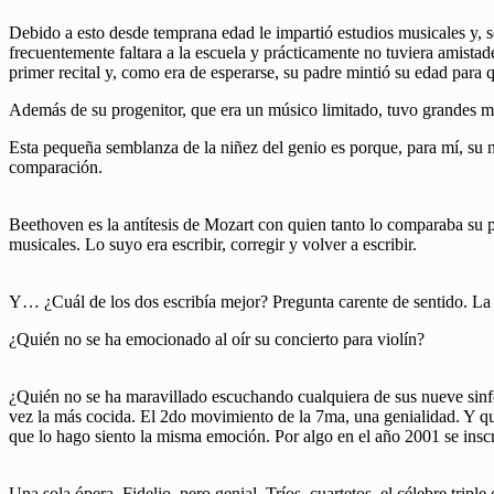
Debido a esto desde temprana edad le impartió estudios musicales y, s
frecuentemente faltara a la escuela y prácticamente no tuviera amistad
primer recital y, como era de esperarse, su padre mintió su edad para
Además de su progenitor, que era un músico limitado, tuvo grandes m
Esta pequeña semblanza de la niñez del genio es porque, para mí, su
comparación.
Beethoven es la antítesis de Mozart con quien tanto lo comparaba su 
musicales. Lo suyo era escribir, corregir y volver a escribir.
Y… ¿Cuál de los dos escribía mejor? Pregunta carente de sentido. La 
¿Quién no se ha emocionado al oír su concierto para violín?
¿Quién no se ha maravillado escuchando cualquiera de sus nueve sinfon
vez la más cocida. El 2do movimiento de la 7ma, una genialidad. Y qué 
que lo hago siento la misma emoción. Por algo en el año 2001 se in
Una sola ópera, Fidelio, pero genial. Tríos, cuartetos, el célebre tripl