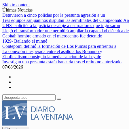
Skip to content
Últimas Noticias
Detuvieron a cinco policías por la presunta agresión a un
Tres equipos sanjuaninos disputan las semifinales del Campeonato Ar
UNSJ solicitó a la justicia desaloje a usurpadores que ingresaron
Llegó el transformador que permitirá ampliar la capacidad eléctrica de
Capital: hombre armado en el microcentro fue detenido
1929- Bailando el minué
Contepomi definió la formación de Los Pumas para enfrentar a
La conexión inesperada entre el asalto a los Bonanno y
El oficialismo consiguió la media sanción de la Ley de
Investigan una presunta estafa bancaria tras el retiro no autorizado
07/08/2026