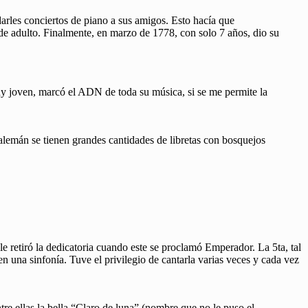
arles conciertos de piano a sus amigos. Esto hacía que
 de adulto. Finalmente, en marzo de 1778, con solo 7 años, dio su
y joven, marcó el ADN de toda su música, si se me permite la
alemán se tienen grandes cantidades de libretas con bosquejos
 retiró la dedicatoria cuando este se proclamó Emperador. La 5ta, tal
n una sinfonía. Tuve el privilegio de cantarla varias veces y cada vez
entre ellas la bella “Claro de luna” (nombre que no le puso el