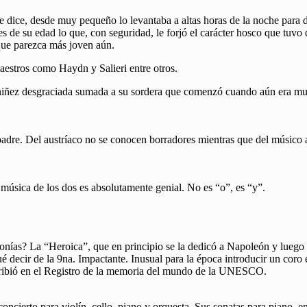
e dice, desde muy pequeño lo levantaba a altas horas de la noche para d
es de su edad lo que, con seguridad, le forjó el carácter hosco que tuvo
 que parezca más joven aún.
aestros como Haydn y Salieri entre otros.
 niñez desgraciada sumada a su sordera que comenzó cuando aún era mu
padre. Del austríaco no se conocen borradores mientras que del músico 
música de los dos es absolutamente genial. No es “o”, es “y”.
ías? La “Heroica”, que en principio se la dedicó a Napoleón y luego le
decir de la 9na. Impactante. Inusual para la época introducir un coro e
scribió en el Registro de la memoria del mundo de la UNESCO.
e concierto para violín, cello, piano y orquesta. Sus sonatas para piano, 