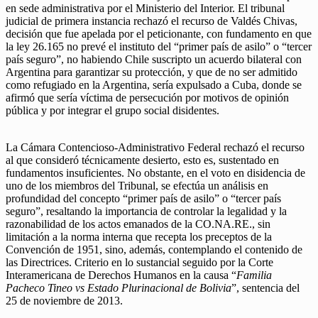
en sede administrativa por el Ministerio del Interior. El tribunal
judicial de primera instancia rechazó el recurso de Valdés Chivas,
decisión que fue apelada por el peticionante, con fundamento en que
la ley 26.165 no prevé el instituto del “primer país de asilo” o “tercer
país seguro”, no habiendo Chile suscripto un acuerdo bilateral con
Argentina para garantizar su protección, y que de no ser admitido
como refugiado en la Argentina, sería expulsado a Cuba, donde se
afirmó que sería víctima de persecución por motivos de opinión
pública y por integrar el grupo social disidentes.
La Cámara Contencioso-Administrativo Federal rechazó el recurso
al que consideró técnicamente desierto, esto es, sustentado en
fundamentos insuficientes. No obstante, en el voto en disidencia de
uno de los miembros del Tribunal, se efectúa un análisis en
profundidad del concepto “primer país de asilo” o “tercer país
seguro”, resaltando la importancia de controlar la legalidad y la
razonabilidad de los actos emanados de la CO.NA.RE., sin
limitación a la norma interna que recepta los preceptos de la
Convención de 1951, sino, además, contemplando el contenido de
las Directrices. Criterio en lo sustancial seguido por la Corte
Interamericana de Derechos Humanos en la causa “
Familia
Pacheco Tineo vs Estado Plurinacional de Bolivia
”, sentencia del
25 de noviembre de 2013.