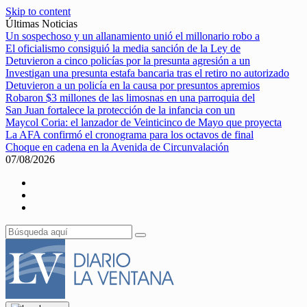
Skip to content
Últimas Noticias
Un sospechoso y un allanamiento unió el millonario robo a
El oficialismo consiguió la media sanción de la Ley de
Detuvieron a cinco policías por la presunta agresión a un
Investigan una presunta estafa bancaria tras el retiro no autorizado
Detuvieron a un policía en la causa por presuntos apremios
Robaron $3 millones de las limosnas en una parroquia del
San Juan fortalece la protección de la infancia con un
Maycol Coria: el lanzador de Veinticinco de Mayo que proyecta
La AFA confirmó el cronograma para los octavos de final
Choque en cadena en la Avenida de Circunvalación
07/08/2026