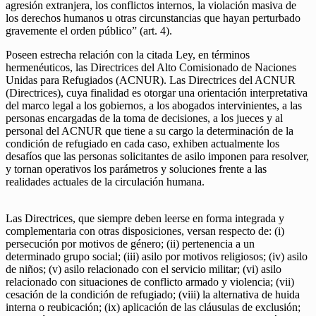
agresión extranjera, los conflictos internos, la violación masiva de
los derechos humanos u otras circunstancias que hayan perturbado
gravemente el orden público” (art. 4).
Poseen estrecha relación con la citada Ley, en términos
hermenéuticos, las Directrices del Alto Comisionado de Naciones
Unidas para Refugiados (ACNUR). Las Directrices del ACNUR
(Directrices), cuya finalidad es otorgar una orientación interpretativa
del marco legal a los gobiernos, a los abogados intervinientes, a las
personas encargadas de la toma de decisiones, a los jueces y al
personal del ACNUR que tiene a su cargo la determinación de la
condición de refugiado en cada caso, exhiben actualmente los
desafíos que las personas solicitantes de asilo imponen para resolver,
y tornan operativos los parámetros y soluciones frente a las
realidades actuales de la circulación humana.
Las Directrices, que siempre deben leerse en forma integrada y
complementaria con otras disposiciones, versan respecto de: (i)
persecución por motivos de género; (ii) pertenencia a un
determinado grupo social; (iii) asilo por motivos religiosos; (iv) asilo
de niños; (v) asilo relacionado con el servicio militar; (vi) asilo
relacionado con situaciones de conflicto armado y violencia; (vii)
cesación de la condición de refugiado; (viii) la alternativa de huida
interna o reubicación; (ix) aplicación de las cláusulas de exclusión;