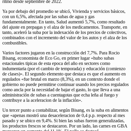
ritmo desde septiembre de 2022.
Ya por debajo del promedio se ubicó, Vivienda y servicios básicos,
con un 6,5%, afectada por las subas de agua y gas
fundamentalmente. En tanto, Salud aumentó 5,7%, como resultado
del ajuste en prepagas y el alza de los medicamentos. Transporte, en
tanto, aceleró la suba por la indexación de los precios de colectivos,
combinados con el incremento del valor de los autos y el alza de los
combustibles.
Varios factores jugaron en la construcción del 7,7%. Para Rocio
Bisang, economista de Eco Go, en primer lugar «hubo subas
estacionales tipicas de esta epoca del año en sectores como
indumentaria (por el cambio de temporada) y educación (comienzo
de clases)». El segundo elemento que destaca es que el aumento en
regulados «fue brutal en marzo (8,3%), en un contexto donde el
gobierno no puede permitirse continuar usando los precios regulados
como ancla por la necesidad de bajar el gasto, lo que lleva a una
administración de subas a cuentagotas que echa leña al fuego y
contribuye a la aceleracion de la inflación».
Un tercer punto a contabilizar, según Bisang, es la suba en alimentos
que «apenas mostró una desaceleracion de 0,4 p.p. respecto al mes
pasado y se ubico en 9,4%. Si bien las subas fueron generalizadas,
los productos frescos se destacaron. Por un lado, las carnes en GBA