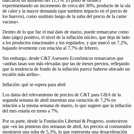
marcaron un aumento del 11,1%. El pollo se destacó
experimentando un incremento de cerca del 30%, producto de la ola
de calor y la mayor demanda (que tambien impacto en el precio de
los huevos), como sustituto luego de la suba del precio de la carne
vacuna».
Dentro de lo que fue el mal dato de marzo, puede remarcarse como
dato (algo) positivo, el nivel de la inflación núcleo, que deja de lado
a los productos estacionales y los regulados, y que marcó un 7,2%,
bajando levemente con relación al 7,7% de febrero.
Sin embargo, desde C&T Asesores Económicos remarcaron que
«ambas tasas son más elevadas que las de meses previos, reflejando
que la tendencia de fondo de la inflación parece haberse ubicado un
escalón más arriba».
Inflación: qué se espera para abril
Los datos del relevamiento de precios de C&T para GBA de la
segunda semana de abril muestran una variación de 7,2% en
relación a la misma semana de marzo, lo que sugiere que la inflación
del mes estaría en torno a 7%.
Por su parte, desde la Fundación Libertad & Progreso, sostuvieron
que «en las primeras dos semanas de abril, los precios al consumidor
mostraron una suba de 5,3%, lo que representa una desaceleración