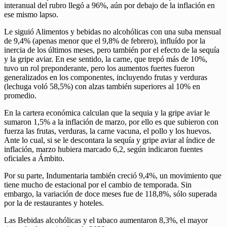
interanual del rubro llegó a 96%, aún por debajo de la inflación en
ese mismo lapso.
Le siguió Alimentos y bebidas no alcohólicas con una suba mensual
de 9,4% (apenas menor que el 9,8% de febrero), influído por la
inercia de los últimos meses, pero también por el efecto de la sequía
y la gripe aviar. En ese sentido, la carne, que trepó más de 10%,
tuvo un rol preponderante, pero los aumentos fuertes fueron
generalizados en los componentes, incluyendo frutas y verduras
(lechuga voló 58,5%) con alzas también superiores al 10% en
promedio.
En la cartera económica calculan que la sequia y la gripe aviar le
sumaron 1,5% a la inflación de marzo, por ello es que subieron con
fuerza las frutas, verduras, la carne vacuna, el pollo y los huevos.
Ante lo cual, si se le descontara la sequía y gripe aviar al índice de
inflación, marzo hubiera marcado 6,2, según indicaron fuentes
oficiales a Ámbito.
Por su parte, Indumentaria también creció 9,4%, un movimiento que
tiene mucho de estacional por el cambio de temporada. Sin
embargo, la variación de doce meses fue de 118,8%, sólo superada
por la de restaurantes y hoteles.
Las Bebidas alcohólicas y el tabaco aumentaron 8,3%, el mayor