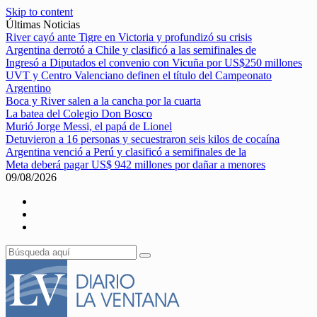
Skip to content
Últimas Noticias
River cayó ante Tigre en Victoria y profundizó su crisis
Argentina derrotó a Chile y clasificó a las semifinales de
Ingresó a Diputados el convenio con Vicuña por US$250 millones
UVT y Centro Valenciano definen el título del Campeonato
Argentino
Boca y River salen a la cancha por la cuarta
La batea del Colegio Don Bosco
Murió Jorge Messi, el papá de Lionel
Detuvieron a 16 personas y secuestraron seis kilos de cocaína
Argentina venció a Perú y clasificó a semifinales de la
Meta deberá pagar US$ 942 millones por dañar a menores
09/08/2026