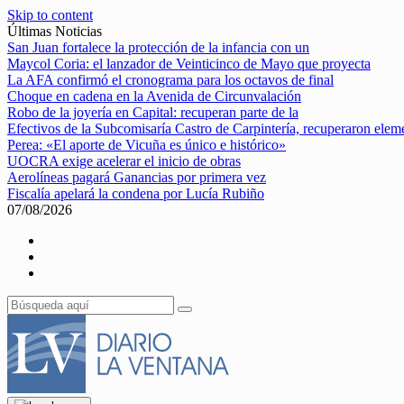
Skip to content
Últimas Noticias
San Juan fortalece la protección de la infancia con un
Maycol Coria: el lanzador de Veinticinco de Mayo que proyecta
La AFA confirmó el cronograma para los octavos de final
Choque en cadena en la Avenida de Circunvalación
Robo de la joyería en Capital: recuperan parte de la
Efectivos de la Subcomisaría Castro de Carpintería, recuperaron elem
Perea: «El aporte de Vicuña es único e histórico»
UOCRA exige acelerar el inicio de obras
Aerolíneas pagará Ganancias por primera vez
Fiscalía apelará la condena por Lucía Rubiño
07/08/2026