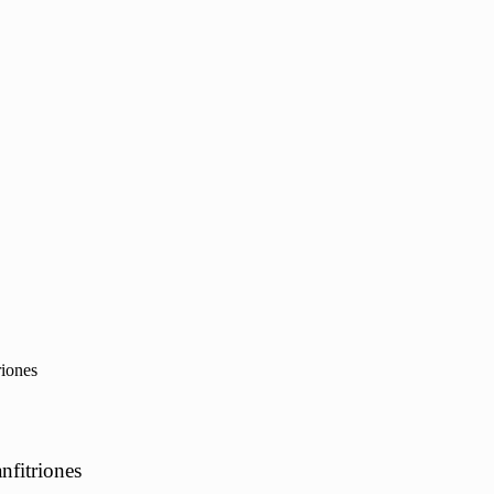
riones
nfitriones