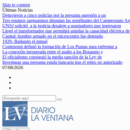
Skip to content
Últimas Noticias
Detuvieron a cinco policías por la presunta agresión a un
Tres equipos sanjuaninos disputan las semifinales del Campeonato Ar
UNSJ solicitó a la justicia desaloje a usurpadores que ingresaron
Llegó el transformador que permitirá ampliar la capacidad eléctrica de
Capital: hombre armado en el microcentro fue detenido
1929- Bailando el minué
Contepomi definió la formación de Los Pumas para enfrentar a
La conexión inesperada entre el asalto a los Bonanno y
El oficialismo consiguió la media sanción de la Ley de
Investigan una presunta estafa bancaria tras el retiro no autorizado
07/08/2026