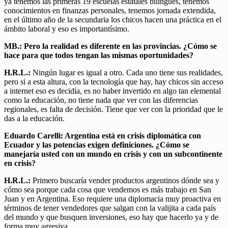
ya tenemos las primeras 19 escuelas estatales bilingües, tenemos
conocimientos en finanzas personales, tenemos jornada extendida,
en el último año de la secundaria los chicos hacen una práctica en el
ámbito laboral y eso es importantísimo.
MB.: Pero la realidad es diferente en las provincias. ¿Cómo se
hace para que todos tengan las mismas oportunidades?
H.R.L.:
Ningún lugar es igual a otro. Cada uno tiene sus realidades,
pero si a esta altura, con la tecnología que hay, hay chicos sin acceso
a internet eso es decidía, es no haber invertido en algo tan elemental
como la educación, no tiene nada que ver con las diferencias
regionales, es falta de decisión. Tiene que ver con la prioridad que le
das a la educación.
Eduardo Carelli: Argentina está en crisis diplomática con
Ecuador y las potencias exigen definiciones. ¿Cómo se
manejaría usted con un mundo en crisis y con un subcontinente
en crisis?
H.R.L.:
Primero buscaría vender productos argentinos dónde sea y
cómo sea porque cada cosa que vendemos es más trabajo en San
Juan y en Argentina. Eso requiere una diplomacia muy proactiva en
términos de tener vendedores que salgan con la valijita a cada país
del mundo y que busquen inversiones, eso hay que hacerlo ya y de
forma muy agresiva.