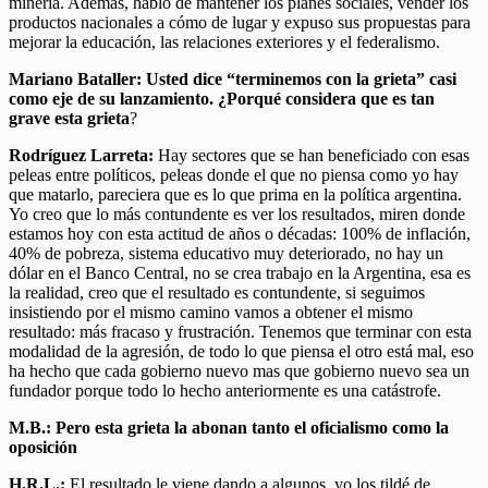
minería. Además, habló de mantener los planes sociales, vender los
productos nacionales a cómo de lugar y expuso sus propuestas para
mejorar la educación, las relaciones exteriores y el federalismo.
Mariano Bataller: Usted dice “terminemos con la grieta” casi
como eje de su lanzamiento. ¿Porqué considera que es tan
grave esta grieta
?
Rodríguez Larreta:
Hay sectores que se han beneficiado con esas
peleas entre políticos, peleas donde el que no piensa como yo hay
que matarlo, pareciera que es lo que prima en la política argentina.
Yo creo que lo más contundente es ver los resultados, miren donde
estamos hoy con esta actitud de años o décadas: 100% de inflación,
40% de pobreza, sistema educativo muy deteriorado, no hay un
dólar en el Banco Central, no se crea trabajo en la Argentina, esa es
la realidad, creo que el resultado es contundente, si seguimos
insistiendo por el mismo camino vamos a obtener el mismo
resultado: más fracaso y frustración. Tenemos que terminar con esta
modalidad de la agresión, de todo lo que piensa el otro está mal, eso
ha hecho que cada gobierno nuevo mas que gobierno nuevo sea un
fundador porque todo lo hecho anteriormente es una catástrofe.
M.B.: Pero esta grieta la abonan tanto el oficialismo como la
oposición
H.R.L.:
El resultado le viene dando a algunos, yo los tildé de