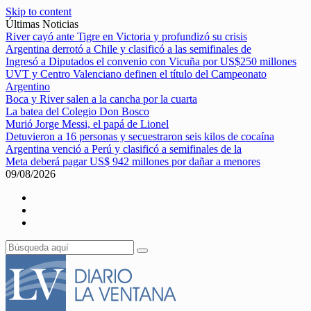
Skip to content
Últimas Noticias
River cayó ante Tigre en Victoria y profundizó su crisis
Argentina derrotó a Chile y clasificó a las semifinales de
Ingresó a Diputados el convenio con Vicuña por US$250 millones
UVT y Centro Valenciano definen el título del Campeonato
Argentino
Boca y River salen a la cancha por la cuarta
La batea del Colegio Don Bosco
Murió Jorge Messi, el papá de Lionel
Detuvieron a 16 personas y secuestraron seis kilos de cocaína
Argentina venció a Perú y clasificó a semifinales de la
Meta deberá pagar US$ 942 millones por dañar a menores
09/08/2026