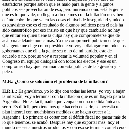
estafadores porque saben que es malo para la gente y algunos
políticos se aprovecharon de eso, pero miremos como está la gente
que es lo que vale, no llegan a fin de mes con la inflación no saben
cuánto cobra lo que valen las cosas el nivel de inseguridad y miedo
es gravísimo ese es el resultado de algunos políticos para el país ha
sido catastrófico por eso insisto en que hay que cambiarlo no hay
que entrar en quien tiene la culpa hay que comprometerse que de
acá para adelante nunca más. Yo me comprometí públicamente que
si la gente me elige como presidente yo voy a dialogar con todos los
gobernantes que elija la gente sea o no de mi partido, este de
acuerdo o no, porque voy a respetar la voluntad popular y en el
Congreso mi equipo dialogará con todos los electos y ese es un
compromiso hay que terminar con esta política de la agresión y la
pelea.
M.B.: ¿Cómo se soluciona el problema de la inflación?
H.R.L.:
Es gravísimo, yo lo dije con todas las letras, yo voy a bajar
la inflación, voy a terminar con la inflación que es un flagelo para la
Argentina. No es fácil, nadie que venga con una medida única es
serio. Es difícil, pero tenemos que hacerlo en serio, se necesita un
plan integral con muchísimas medidas que hagan crecer a la
Argentina. Lo primero es cortar con el déficit fiscal no gastar más de
lo que tenemos, se acabó. Después hay que exportar más, hoy el
mundo necesita nuestros productos y con eso se termina con el cepo