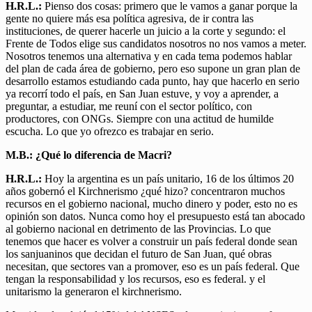
H.R.L.:
Pienso dos cosas: primero que le vamos a ganar porque la
gente no quiere más esa política agresiva, de ir contra las
instituciones, de querer hacerle un juicio a la corte y segundo: el
Frente de Todos elige sus candidatos nosotros no nos vamos a meter.
Nosotros tenemos una alternativa y en cada tema podemos hablar
del plan de cada área de gobierno, pero eso supone un gran plan de
desarrollo estamos estudiando cada punto, hay que hacerlo en serio
ya recorrí todo el país, en San Juan estuve, y voy a aprender, a
preguntar, a estudiar, me reuní con el sector político, con
productores, con ONGs. Siempre con una actitud de humilde
escucha. Lo que yo ofrezco es trabajar en serio.
M.B.: ¿Qué lo diferencia de Macri?
H.R.L.:
Hoy la argentina es un país unitario, 16 de los últimos 20
años gobernó el Kirchnerismo ¿qué hizo? concentraron muchos
recursos en el gobierno nacional, mucho dinero y poder, esto no es
opinión son datos. Nunca como hoy el presupuesto está tan abocado
al gobierno nacional en detrimento de las Provincias. Lo que
tenemos que hacer es volver a construir un país federal donde sean
los sanjuaninos que decidan el futuro de San Juan, qué obras
necesitan, que sectores van a promover, eso es un país federal. Que
tengan la responsabilidad y los recursos, eso es federal. y el
unitarismo la generaron el kirchnerismo.