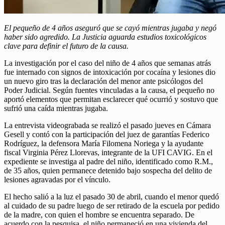
El pequeño de 4 años aseguró que se cayó mientras jugaba y negó
haber sido agredido. La Justicia aguarda estudios toxicológicos
clave para definir el futuro de la causa.
La investigación por el caso del niño de 4 años que semanas atrás
fue internado con signos de intoxicación por cocaína y lesiones dio
un nuevo giro tras la declaración del menor ante psicólogos del
Poder Judicial. Según fuentes vinculadas a la causa, el pequeño no
aportó elementos que permitan esclarecer qué ocurrió y sostuvo que
sufrió una caída mientras jugaba.
La entrevista videograbada se realizó el pasado jueves en Cámara
Gesell y contó con la participación del juez de garantías Federico
Rodríguez, la defensora María Filomena Noriega y la ayudante
fiscal Virginia Pérez Llorevas, integrante de la UFI CAVIG. En el
expediente se investiga al padre del niño, identificado como R.M.,
de 35 años, quien permanece detenido bajo sospecha del delito de
lesiones agravadas por el vínculo.
El hecho salió a la luz el pasado 30 de abril, cuando el menor quedó
al cuidado de su padre luego de ser retirado de la escuela por pedido
de la madre, con quien el hombre se encuentra separado. De
acuerdo con la pesquisa, el niño permaneció en una vivienda del