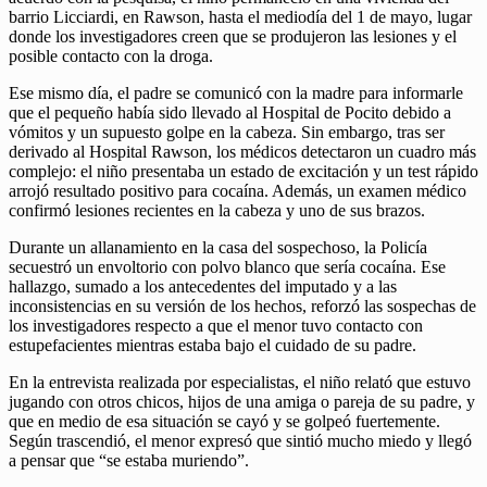
barrio Licciardi, en Rawson, hasta el mediodía del 1 de mayo, lugar
donde los investigadores creen que se produjeron las lesiones y el
posible contacto con la droga.
Ese mismo día, el padre se comunicó con la madre para informarle
que el pequeño había sido llevado al Hospital de Pocito debido a
vómitos y un supuesto golpe en la cabeza. Sin embargo, tras ser
derivado al Hospital Rawson, los médicos detectaron un cuadro más
complejo: el niño presentaba un estado de excitación y un test rápido
arrojó resultado positivo para cocaína. Además, un examen médico
confirmó lesiones recientes en la cabeza y uno de sus brazos.
Durante un allanamiento en la casa del sospechoso, la Policía
secuestró un envoltorio con polvo blanco que sería cocaína. Ese
hallazgo, sumado a los antecedentes del imputado y a las
inconsistencias en su versión de los hechos, reforzó las sospechas de
los investigadores respecto a que el menor tuvo contacto con
estupefacientes mientras estaba bajo el cuidado de su padre.
En la entrevista realizada por especialistas, el niño relató que estuvo
jugando con otros chicos, hijos de una amiga o pareja de su padre, y
que en medio de esa situación se cayó y se golpeó fuertemente.
Según trascendió, el menor expresó que sintió mucho miedo y llegó
a pensar que “se estaba muriendo”.