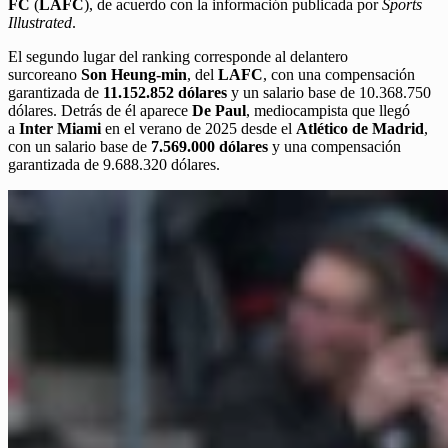
FC
(
LAFC
), de acuerdo con la información publicada por
Sports
Illustrated
.
El segundo lugar del ranking corresponde al delantero
surcoreano
Son Heung-min
, del
LAFC
, con una compensación
garantizada de
11.152.852 dólares
y un salario base de 10.368.750
dólares. Detrás de él aparece
De Paul
, mediocampista que llegó
a
Inter Miami
en el verano de 2025 desde el
Atlético de Madrid
,
con un salario base de
7.569.000 dólares
y una compensación
garantizada de 9.688.320 dólares.