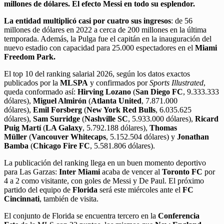
millones de dólares. El efecto Messi en todo su esplendor.
La entidad multiplicó casi por cuatro sus ingresos
: de 56
millones de dólares en 2022 a cerca de 200 millones en la última
temporada. Además, la Pulga fue el capitán en la inauguración del
nuevo estadio con capacidad para 25.000 espectadores en el
Miami
Freedom Park.
El top 10 del ranking salarial 2026, según los datos exactos
publicados por la
MLSPA
y confirmados por
Sports Illustrated
,
queda conformado así:
Hirving Lozano
(
San Diego FC
, 9.333.333
dólares),
Miguel Almirón
(
Atlanta United
, 7.871.000
dólares),
Emil Forsberg
(
New York Red Bulls
, 6.035.625
dólares),
Sam Surridge
(
Nashville SC
, 5.933.000 dólares),
Ricard
Puig Martí
(
LA Galaxy
, 5.792.188 dólares),
Thomas
Müller
(
Vancouver Whitecaps
, 5.152.504 dólares) y
Jonathan
Bamba
(
Chicago Fire FC
, 5.581.806 dólares).
La publicación del ranking llega en un buen momento deportivo
para Las Garzas:
Inter Miami
acaba de vencer al
Toronto FC
por
4 a 2 como visitante, con goles de Messi y De Paul. El próximo
partido del equipo de
Florida
será este miércoles ante el
FC
Cincinnati
, también de visita.
El conjunto de Florida se encuentra tercero en la
Conferencia