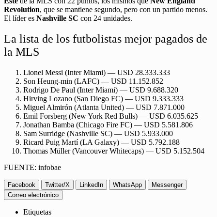
Este
de la MLS con 22 puntos, los mismos que
New England
Revolution
, que se mantiene segundo, pero con un partido menos.
El líder es
Nashville SC
con 24 unidades.
La lista de los futbolistas mejor pagados de
la MLS
Lionel Messi (Inter Miami) — USD 28.333.333
Son Heung-min (LAFC) — USD 11.152.852
Rodrigo De Paul (Inter Miami) — USD 9.688.320
Hirving Lozano (San Diego FC) — USD 9.333.333
Miguel Almirón (Atlanta United) — USD 7.871.000
Emil Forsberg (New York Red Bulls) — USD 6.035.625
Jonathan Bamba (Chicago Fire FC) — USD 5.581.806
Sam Surridge (Nashville SC) — USD 5.933.000
Ricard Puig Martí (LA Galaxy) — USD 5.792.188
Thomas Müller (Vancouver Whitecaps) — USD 5.152.504
FUENTE: infobae
Facebook
Twitter/X
LinkedIn
WhatsApp
Messenger
Correo electrónico
Etiquetas