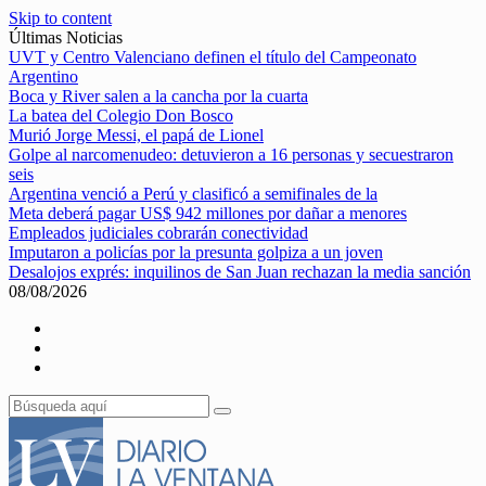
Skip to content
Últimas Noticias
UVT y Centro Valenciano definen el título del Campeonato
Argentino
Boca y River salen a la cancha por la cuarta
La batea del Colegio Don Bosco
Murió Jorge Messi, el papá de Lionel
Golpe al narcomenudeo: detuvieron a 16 personas y secuestraron
seis
Argentina venció a Perú y clasificó a semifinales de la
Meta deberá pagar US$ 942 millones por dañar a menores
Empleados judiciales cobrarán conectividad
Imputaron a policías por la presunta golpiza a un joven
Desalojos exprés: inquilinos de San Juan rechazan la media sanción
08/08/2026