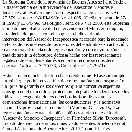
La Suprema Corte de la provincia de Buenos Aires se ha referido a
la trascendencia de la intervención del Asesor de Menores e
Incapaces, al resolver que: ‘A ese respecto, ya en las causas Ac.
27.579, sent. de 19-VIII-1980; Ac. 41.005, ‘Orellano’, sent. de 27-
II-1990 y L. 64.499, ‘Belofiglio’, sent. de 5-VII-2000, esta Suprema
Corte delineó el alcance de la intervención del Ministerio Pupilar,
estableciendo que ‘…en todo supuesto judicial donde la
intervención del Asesor de Incapaces sea necesaria para la adecuada
defensa de los intereses de los menores debe admitirse su actuación,
sea de mera asistencia o de representación, y con mayor razón si se
trata de suplir la defectuosa defensa hecha por los representantes
legales o de complementar ésta en la forma que se considere
adecuada’ » (causa A. 75573, «C», sent. de 12-5-2021).
Asimismo reconocida doctrina ha sostenido que ‘El asesor cumple
un rol al que podríamos calificarlo como una ‘garantía orgánica’ o
un ‘plus de garantía de los derechos’ que la normativa argentina
consagra en el marco de la protección integral de los derechos de los
niños […] resguardando los derechos indisponibles que las
convenciones internacionales, las constituciones, y la normativa
nacional y provincial les reconocen’ (Moreno, Gustavo D., ‘La
representación adecuada de niñas, niños y adolescentes. Rol del
‘Asesor de Menores e Incapaces’, en Fernández Silvia [Directora],
Tratado de derecho de niños, niñas y adolescentes, Abeledo Perrot,
Ciudad Autónoma de Buenos Aires, 2015, Tomo III, págs.