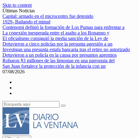
Skip to content
Últimas Noticias
Capital: armado en el microcentro fue detenido
1929- Bailando el minué
Contepomi definió la formación de Los Pumas para enfrentar a
La conexión inesperada entre el asalto a los Bonanno y
El oficialismo consiguió la media sanción de la Ley de
Detuvieron a cinco policías por la presunta agresión a un
Investigan una presunta estafa bancaria tras el retiro no autorizado
Detuvieron a un policía en la causa por presuntos apremios
Robaron $3 millones de las limosnas en una parroquia del
San Juan fortalece la protección de la infancia con un
07/08/2026