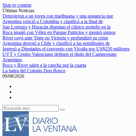
Skip to content
Últimas Noticias
Detuvieron a un joven con marihuana y una sustancia que
Argentina venció a Colombia y clasificó a la final de
San Lorenzo y Huracán disputan el clásico porteño en la
Boca igualó con Vélez en Parque Patricios y mostró signos
River cayó ante Tigre en Victoria y profundizó su crisis
Argentina derrotó a Chile y clasificó a las semifinales de
Ingresó a Diputados el convenio con Vicuña por US$250 millones
UVT y Centro Valenciano definen el título del Campeonato
Argentino
Boca y River salen a la cancha por la cuarta
La batea del Colegio Don Bosco
09/08/2026