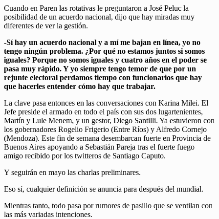
Cuando en Paren las rotativas le preguntaron a José Peluc la
posibilidad de un acuerdo nacional, dijo que hay miradas muy
diferentes de ver la gestión.
-S
í
hay un acuerdo nacional y a mí me bajan en línea, yo no
tengo ningún problema. ¿Por qué no estamos juntos si somos
iguales? Porque no somos iguales y cuatro años en el poder se
pasa muy rápido. Y yo siempre tengo temor de que por un
rejunte electoral perdamos tiempo con funcionarios que hay
que hacerles entender c
ó
mo hay que trabajar.
La clave pasa entonces en las conversaciones con Karina Milei. El
Jefe preside el armado en todo el país con sus dos lugartenientes,
Martín y Lule Menem, y un gestor, Diego Santilli. Ya estuvieron con
los gobernadores Rogelio Frigerio (Entre Ríos) y Alfredo Cornejo
(Mendoza). Este fin de semana desembarcan fuerte en Provincia de
Buenos Aires apoyando a Sebastián Pareja tras el fuerte fuego
amigo recibido por los twitteros de Santiago Caputo.
Y seguirán en mayo las charlas preliminares.
Eso sí, cualquier definición se anuncia para después del mundial.
Mientras tanto, todo pasa por rumores de pasillo que se ventilan con
las más variadas intenciones.