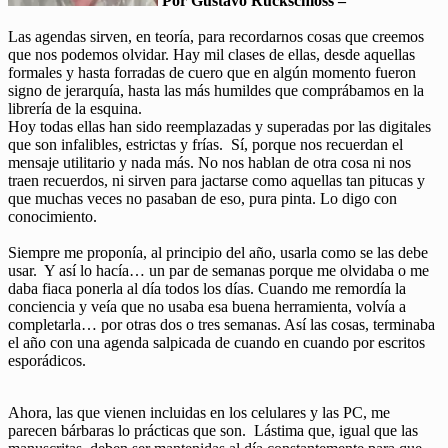
Por Gustavo Ruckschloss –
Las agendas sirven, en teoría, para recordarnos cosas que creemos
que nos podemos olvidar. Hay mil clases de ellas, desde aquellas
formales y hasta forradas de cuero que en algún momento fueron
signo de jerarquía, hasta las más humildes que comprábamos en la
librería de la esquina.
Hoy todas ellas han sido reemplazadas y superadas por las digitales
que son infalibles, estrictas y frías. Sí, porque nos recuerdan el
mensaje utilitario y nada más. No nos hablan de otra cosa ni nos
traen recuerdos, ni sirven para jactarse como aquellas tan pitucas y
que muchas veces no pasaban de eso, pura pinta. Lo digo con
conocimiento.
Siempre me proponía, al principio del año, usarla como se las debe
usar. Y así lo hacía… un par de semanas porque me olvidaba o me
daba fiaca ponerla al día todos los días. Cuando me remordía la
conciencia y veía que no usaba esa buena herramienta, volvía a
completarla… por otras dos o tres semanas. Así las cosas, terminaba
el año con una agenda salpicada de cuando en cuando por escritos
esporádicos.
Ahora, las que vienen incluidas en los celulares y las PC, me
parecen bárbaras lo prácticas que son. Lástima que, igual que las