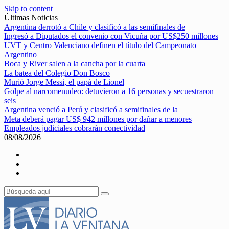
Skip to content
Últimas Noticias
Argentina derrotó a Chile y clasificó a las semifinales de
Ingresó a Diputados el convenio con Vicuña por US$250 millones
UVT y Centro Valenciano definen el título del Campeonato
Argentino
Boca y River salen a la cancha por la cuarta
La batea del Colegio Don Bosco
Murió Jorge Messi, el papá de Lionel
Golpe al narcomenudeo: detuvieron a 16 personas y secuestraron
seis
Argentina venció a Perú y clasificó a semifinales de la
Meta deberá pagar US$ 942 millones por dañar a menores
Empleados judiciales cobrarán conectividad
08/08/2026