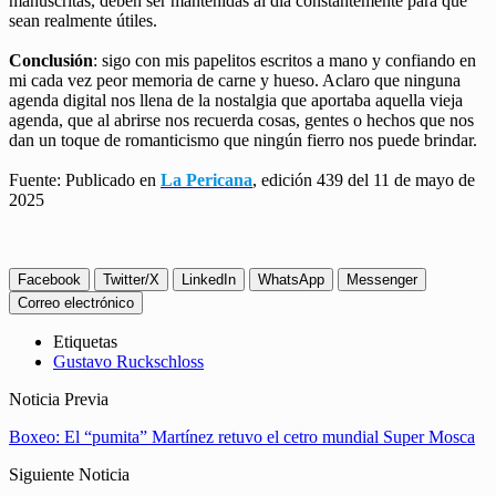
manuscritas, deben ser mantenidas al día constantemente para que
sean realmente útiles.
Conclusión
: sigo con mis papelitos escritos a mano y confiando en
mi cada vez peor memoria de carne y hueso. Aclaro que ninguna
agenda digital nos llena de la nostalgia que aportaba aquella vieja
agenda, que al abrirse nos recuerda cosas, gentes o hechos que nos
dan un toque de romanticismo que ningún fierro nos puede brindar.
Fuente: Publicado en
La Pericana
, edición 439 del 11 de mayo de
2025
Facebook
Twitter/X
LinkedIn
WhatsApp
Messenger
Correo electrónico
Etiquetas
Gustavo Ruckschloss
Noticia Previa
Boxeo: El “pumita” Martínez retuvo el cetro mundial Super Mosca
Siguiente Noticia