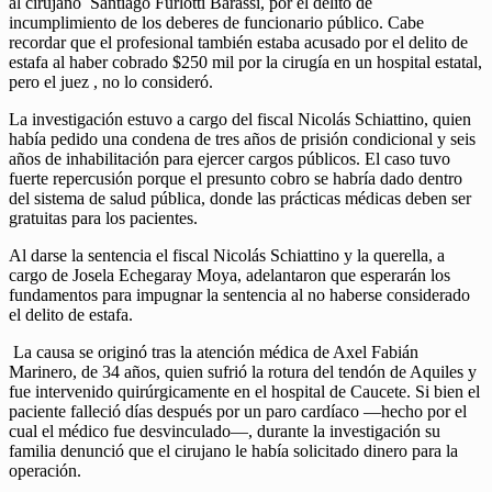
al cirujano Santiago Furlotti Barassi, por el delito de
incumplimiento de los deberes de funcionario público. Cabe
recordar que el profesional también estaba acusado por el delito de
estafa al haber cobrado $250 mil por la cirugía en un hospital estatal,
pero el juez , no lo consideró.
La investigación estuvo a cargo del fiscal Nicolás Schiattino, quien
había pedido una condena de tres años de prisión condicional y seis
años de inhabilitación para ejercer cargos públicos. El caso tuvo
fuerte repercusión porque el presunto cobro se habría dado dentro
del sistema de salud pública, donde las prácticas médicas deben ser
gratuitas para los pacientes.
Al darse la sentencia el fiscal Nicolás Schiattino y la querella, a
cargo de Josela Echegaray Moya, adelantaron que esperarán los
fundamentos para impugnar la sentencia al no haberse considerado
el delito de estafa.
La causa se originó tras la atención médica de Axel Fabián
Marinero, de 34 años, quien sufrió la rotura del tendón de Aquiles y
fue intervenido quirúrgicamente en el hospital de Caucete. Si bien el
paciente falleció días después por un paro cardíaco —hecho por el
cual el médico fue desvinculado—, durante la investigación su
familia denunció que el cirujano le había solicitado dinero para la
operación.