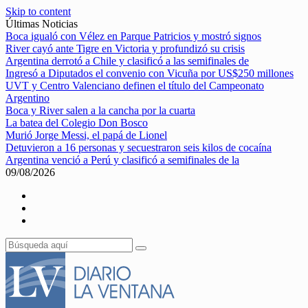
Skip to content
Últimas Noticias
Boca igualó con Vélez en Parque Patricios y mostró signos
River cayó ante Tigre en Victoria y profundizó su crisis
Argentina derrotó a Chile y clasificó a las semifinales de
Ingresó a Diputados el convenio con Vicuña por US$250 millones
UVT y Centro Valenciano definen el título del Campeonato
Argentino
Boca y River salen a la cancha por la cuarta
La batea del Colegio Don Bosco
Murió Jorge Messi, el papá de Lionel
Detuvieron a 16 personas y secuestraron seis kilos de cocaína
Argentina venció a Perú y clasificó a semifinales de la
09/08/2026