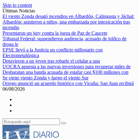
Skip to content
Últimas Noticias
El viento Zonda desató incendios en Albardón, Calingasta y Jáchal:
Albardón: asistieron a niños, una embarzada por intoxicación tras
incendio
Presentaron un jury contra la jueza de Paz de Caucete
Tribunal Federal: suspendieron audiencia, acusado de tráfico de
droga le
EPSE llevó a la Justicia un conflicto millonario con
Electrometalúrgica
Detuvieron a un joven tras robarle el celular a una
UOCRA apuesta a las nuevas inversiones para recuperar miles de
Desbaratan una banda acusada de estafar casi $100 millones con
Se viene viento Zonda y luego el viento Sur
Orrego anunció un acuerdo histórico con Vicuña: San Juan recibirá
06/08/2026