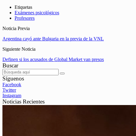
Etiquetas
Exámenes psicológicos
Profesores
Noticia Previa
Argentina cayó ante Bulgaria en la previa de la VNL
Siguiente Noticia
Definen si los acusados de Global Market van presos
Buscar
Síguenos
Facebook
Twitter
Instagram
Noticias Recientes