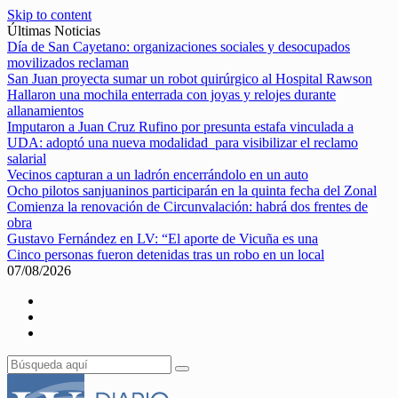
Skip to content
Últimas Noticias
Día de San Cayetano: organizaciones sociales y desocupados
movilizados reclaman
San Juan proyecta sumar un robot quirúrgico al Hospital Rawson
Hallaron una mochila enterrada con joyas y relojes durante
allanamientos
Imputaron a Juan Cruz Rufino por presunta estafa vinculada a
UDA: adoptó una nueva modalidad para visibilizar el reclamo
salarial
Vecinos capturan a un ladrón encerrándolo en un auto
Ocho pilotos sanjuaninos participarán en la quinta fecha del Zonal
Comienza la renovación de Circunvalación: habrá dos frentes de
obra
Gustavo Fernández en LV: “El aporte de Vicuña es una
Cinco personas fueron detenidas tras un robo en un local
07/08/2026