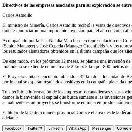
Directivos de las empresas asociadas para su exploración se entrev
Carlos Astudillo
El ministro de Minería, Carlos Astudillo recibió la visita de directi
quienes anunciaron una importante inversión para el año en curso al pr
Acompañado por la Lic. Natalia Marchese en representación del Conse
(Senior Manager) y José Cepeda (Manager Greenfields ), y los repr
los resultados alentadores obtenidos en la última campaña que los alie
De este modo, en los próximos 12 meses, se plantea una inversión de C
molibdeno se extiende en un área de 2 km x 2 km por 800 metros de 
El Proyecto Chita se encuentra ubicado a 35 km de la localidad de Bel
por lo cual se esperan resultados positivos en la campaña plateada qu
Tras recibir la información de los empresarios canadienses y sus soci
damos la bienvenida al capital que busca sumarse a las inversiones ge
actualmente es un proyecto, se transforme en mina en producción en 
El titular de la cartera minera provincial conoce el área desde la déca
adelante.
Facebook
Twitter/X
LinkedIn
WhatsApp
Messenger
Correo e