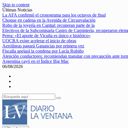
Skip to content
Últimas Noticias
La AFA confirmó el cronograma para los octavos de final
Choque en cadena en la Avenida de Circunvalación
Robo de la joyería en Capital: recuperan parte de la
Efectivos de la Subcomisaría Castro de Carpintería, recuperaron elem
Perea: «El aporte de Vicuña es único e histórico»
UOCRA exige acelerar el inicio de obras
Aerolíneas pagará Ganancias por primera vez
Fiscalía apelará la condena por Lucía Rubiño
Atención conductores: recomiendan transitar con precaución ante tor
Argentina cayó en el Índice Big Mac
06/08/2026