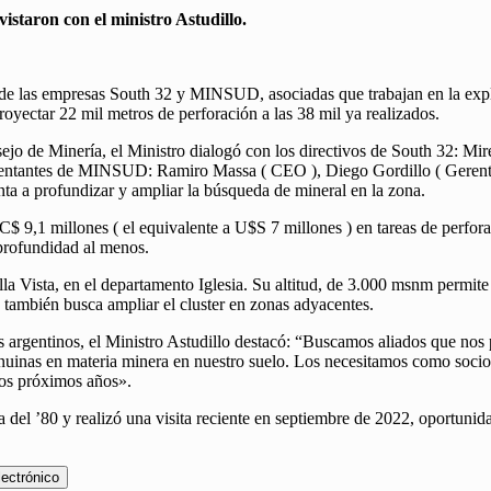
istaron con el ministro Astudillo.
vos de las empresas South 32 y MINSUD, asociadas que trabajan en la exp
oyectar 22 mil metros de perforación a las 38 mil ya realizados.
jo de Minería, el Ministro dialogó con los directivos de South 32: Mi
esentantes de MINSUD: Ramiro Massa ( CEO ), Diego Gordillo ( Gerent
nta a profundizar y ampliar la búsqueda de mineral en la zona.
$ 9,1 millones ( el equivalente a U$S 7 millones ) en tareas de perfor
profundidad al menos.
la Vista, en el departamento Iglesia. Su altitud, de 3.000 msnm permite
e también busca ampliar el cluster en zonas adyacentes.
os argentinos, el Ministro Astudillo destacó: “Buscamos aliados que nos
nuinas en materia minera en nuestro suelo. Los necesitamos como socios
los próximos años».
da del ’80 y realizó una visita reciente en septiembre de 2022, oportunid
lectrónico