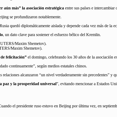
er aún más” la asociación estratégica
entre sus países e intercambiar 
eijing se profundizaron notablemente.
e Rusia quedó diplomáticamente aislada y depende cada vez más de la e
do
, un dato clave para sostener el esfuerzo bélico del Kremlin.
REUTERS/Maxim Shemetov).
de felicitación”
el domingo, celebrando los 30 años de la asociación es
idado continuamente”, según medios estatales chinos.
as relaciones alcanzaron “un nivel verdaderamente sin precedentes” y q
a paz y la prosperidad universal
”, evitando mencionar a Estados Unid
. Cuando el presidente ruso estuvo en Beijing por última vez, en septie