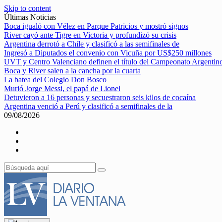
Skip to content
Últimas Noticias
Boca igualó con Vélez en Parque Patricios y mostró signos
River cayó ante Tigre en Victoria y profundizó su crisis
Argentina derrotó a Chile y clasificó a las semifinales de
Ingresó a Diputados el convenio con Vicuña por US$250 millones
UVT y Centro Valenciano definen el título del Campeonato Argentin
Boca y River salen a la cancha por la cuarta
La batea del Colegio Don Bosco
Murió Jorge Messi, el papá de Lionel
Detuvieron a 16 personas y secuestraron seis kilos de cocaína
Argentina venció a Perú y clasificó a semifinales de la
09/08/2026