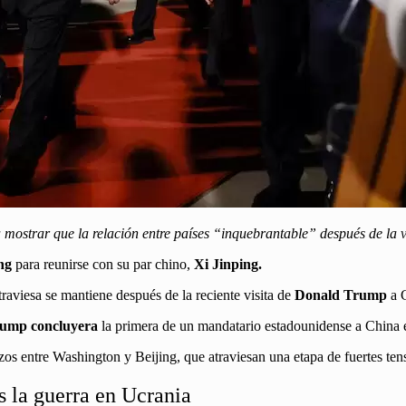
ca mostrar que la relación entre países “inquebrantable” después de la
ng
para reunirse con su par chino,
Xi Jinping.
traviesa se mantiene después de la reciente visita de
Donald Trump
a 
Trump concluyera
la primera de un mandatario estadounidense a China e
 lazos entre Washington y Beijing, que atraviesan una etapa de fuertes ten
s la guerra en Ucrania