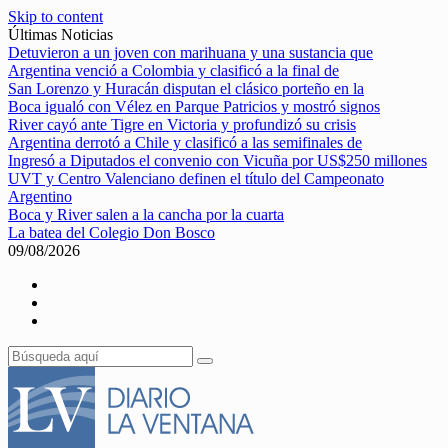
Skip to content
Últimas Noticias
Detuvieron a un joven con marihuana y una sustancia que
Argentina venció a Colombia y clasificó a la final de
San Lorenzo y Huracán disputan el clásico porteño en la
Boca igualó con Vélez en Parque Patricios y mostró signos
River cayó ante Tigre en Victoria y profundizó su crisis
Argentina derrotó a Chile y clasificó a las semifinales de
Ingresó a Diputados el convenio con Vicuña por US$250 millones
UVT y Centro Valenciano definen el título del Campeonato
Argentino
Boca y River salen a la cancha por la cuarta
La batea del Colegio Don Bosco
09/08/2026