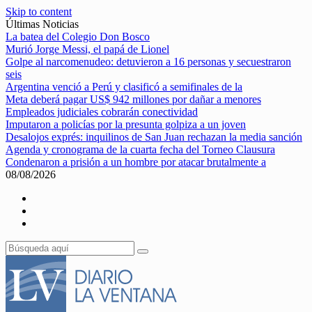
Skip to content
Últimas Noticias
La batea del Colegio Don Bosco
Murió Jorge Messi, el papá de Lionel
Golpe al narcomenudeo: detuvieron a 16 personas y secuestraron
seis
Argentina venció a Perú y clasificó a semifinales de la
Meta deberá pagar US$ 942 millones por dañar a menores
Empleados judiciales cobrarán conectividad
Imputaron a policías por la presunta golpiza a un joven
Desalojos exprés: inquilinos de San Juan rechazan la media sanción
Agenda y cronograma de la cuarta fecha del Torneo Clausura
Condenaron a prisión a un hombre por atacar brutalmente a
08/08/2026