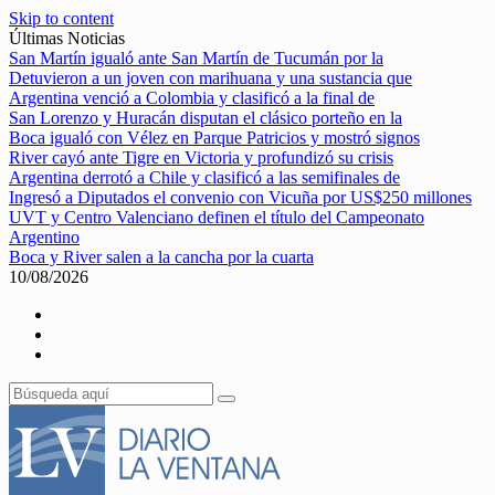
Skip to content
Últimas Noticias
San Martín igualó ante San Martín de Tucumán por la
Detuvieron a un joven con marihuana y una sustancia que
Argentina venció a Colombia y clasificó a la final de
San Lorenzo y Huracán disputan el clásico porteño en la
Boca igualó con Vélez en Parque Patricios y mostró signos
River cayó ante Tigre en Victoria y profundizó su crisis
Argentina derrotó a Chile y clasificó a las semifinales de
Ingresó a Diputados el convenio con Vicuña por US$250 millones
UVT y Centro Valenciano definen el título del Campeonato
Argentino
Boca y River salen a la cancha por la cuarta
10/08/2026