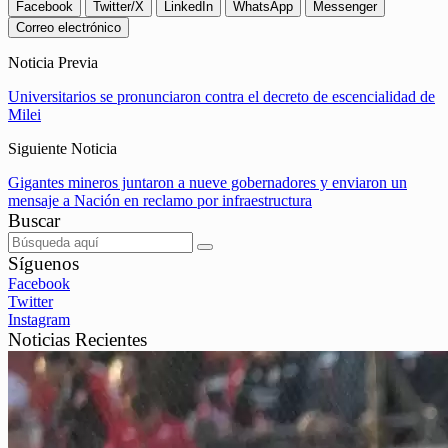
Facebook
Twitter/X
LinkedIn
WhatsApp
Messenger
Correo electrónico
Noticia Previa
Universitarios se pronunciaron contra el decreto de escencialidad de
Milei
Siguiente Noticia
Gigantes mineros juntaron a nueve gobernadores y enviaron un
mensaje a Nación en reclamo por infraestructura
Buscar
Síguenos
Facebook
Twitter
Instagram
Noticias Recientes