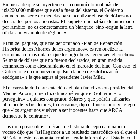
En busca de que se inyecten en la economía formal más de
u$s200.000 millones que están fuera del sistema, el Gobierno
anunció una serie de medidas para incentivar el uso de dólares no
declarados por los ahorristas. El paquete, que había sido anticipado
por Ámbito, no es concretamente un blanqueo, sino -según la letra
oficial- un «cambio de régimen».
El fin del paquete, que fue denominado «Plan de Reparación
Histórica de los Ahorros de los argentinos», es remonetizar la
economía con los dólares que los argentinos tienen «en el colchón».
Se trata de dólares que no fueron declarados, en gran medida
comprados como atesoramiento en el mercado del blue. Con esto, el
Gobierno le da un nuevo impulso a la idea de «dolarización
endógena» a la que aspira el presidente Javier Milei.
El encargado de la presentación del plan fue el vocero presidencial
Manuel Adorni, quien hizo hincapié en que el Gobierno «no
perseguirá» a quienes compraron dólares y que podrán utilizarlos
libremente. «Tus dólares, tu decisión», dijo el funcionario, y agregó
que «los argentinos vuelven a ser inocentes hasta que ARCA
demuestre lo contrario».
Tras un repaso sobre la década de historia de cepo cambiario, el
vocero dijo que “así llegamos a un resultado catastrófico en el que el
50% de nuestra economía terminó siendo informal y el Estado, cual