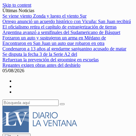
Skip to content
Últimas Noticias
Se viene viento Zonda y luego el viento Sur
Orrego anunció un acuerdo histórico con Vicuña: San Juan recibirá
El oficialismo retira el capítulo de extranjerización de tierras
Argentina avanzó a semifinales del Sudamericano de Básquet
Forzaron un auto y sustrajeron un arma en Médano de
Encontraron en San Juan un auto que robaron en otra
Condenaron a 13 años al gendarme sanjuanino acusado de matar
Se disputa la fecha 3 de la Serie A2 del
Refuerzan la prevención del grooming en escuelas
Regantes exigen obras antes del deshielo
05/08/2026