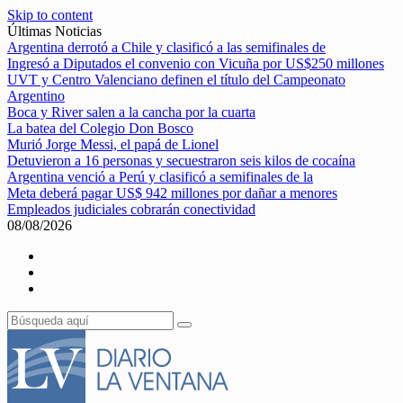
Skip to content
Últimas Noticias
Argentina derrotó a Chile y clasificó a las semifinales de
Ingresó a Diputados el convenio con Vicuña por US$250 millones
UVT y Centro Valenciano definen el título del Campeonato
Argentino
Boca y River salen a la cancha por la cuarta
La batea del Colegio Don Bosco
Murió Jorge Messi, el papá de Lionel
Detuvieron a 16 personas y secuestraron seis kilos de cocaína
Argentina venció a Perú y clasificó a semifinales de la
Meta deberá pagar US$ 942 millones por dañar a menores
Empleados judiciales cobrarán conectividad
08/08/2026