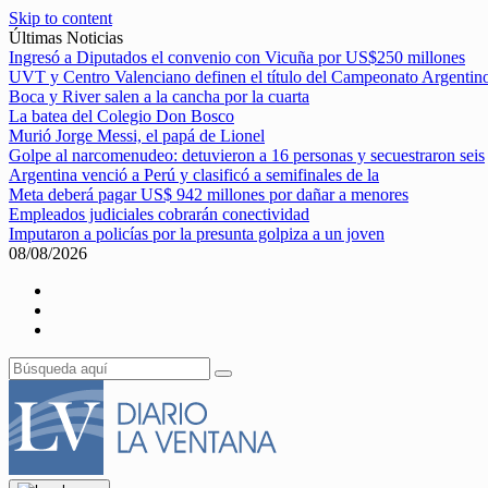
Skip to content
Últimas Noticias
Ingresó a Diputados el convenio con Vicuña por US$250 millones
UVT y Centro Valenciano definen el título del Campeonato Argentin
Boca y River salen a la cancha por la cuarta
La batea del Colegio Don Bosco
Murió Jorge Messi, el papá de Lionel
Golpe al narcomenudeo: detuvieron a 16 personas y secuestraron seis
Argentina venció a Perú y clasificó a semifinales de la
Meta deberá pagar US$ 942 millones por dañar a menores
Empleados judiciales cobrarán conectividad
Imputaron a policías por la presunta golpiza a un joven
08/08/2026