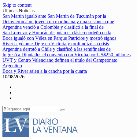
Skip to content
Últimas Noticias
San Martín igualó ante San Martín de Tucumán por la
Detuvieron a un joven con marihuana y una sustancia que
Argentina venció a Colombia y clasificó a la final de
San Lorenzo y Huracán disputan el clásico porteño en la
Boca igualó con Vélez en Parque Patricios y mostró signos
River cayó ante Tigre en Victoria y profundizó su crisis
Argentina derrotó a Chile y clasificó a las semifinales de
Ingresó a Diputados el convenio con Vicuña por US$250 millones
UVT y Centro Valenciano definen el título del Campeonato
Argentino
Boca y River salen a la cancha por la cuarta
10/08/2026