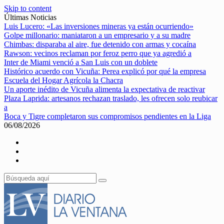
Skip to content
Últimas Noticias
Luis Lucero: «Las inversiones mineras ya están ocurriendo»
Golpe millonario: maniataron a un empresario y a su madre
Chimbas: disparaba al aire, fue detenido con armas y cocaína
Rawson: vecinos reclaman por feroz perro que ya agredió a
Inter de Miami venció a San Luis con un doblete
Histórico acuerdo con Vicuña: Perea explicó por qué la empresa
Escuela del Hogar Agrícola la Chacra
Un aporte inédito de Vicuña alimenta la expectativa de reactivar
Plaza Laprida: artesanos rechazan traslado, les ofrecen solo reubicar
a
Boca y Tigre completaron sus compromisos pendientes en la Liga
06/08/2026