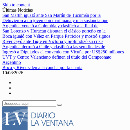
Skip to content
Últimas Noticias
San Martín igualó ante San Martín de Tucumán por la
Detuvieron a un joven con marihuana y una sustancia que
Argentina venció a Colombia y clasificó a la final de
San Lorenzo y Huracán disputan el clásico porteño en la
Boca igualó con Vélez en Parque Patricios y mostró signos
River cayó ante Tigre en Victoria y profundizó su crisis
Argentina derrotó a Chile y clasificó a las semifinales de
Ingresó a Diputados el convenio con Vicuña por US$250 millones
UVT y Centro Valenciano definen el título del Campeonato
Argentino
Boca y River salen a la cancha por la cuarta
10/08/2026