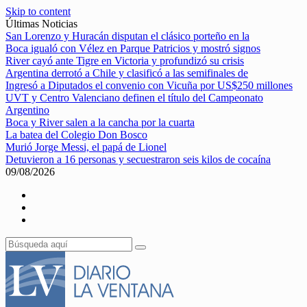
Skip to content
Últimas Noticias
San Lorenzo y Huracán disputan el clásico porteño en la
Boca igualó con Vélez en Parque Patricios y mostró signos
River cayó ante Tigre en Victoria y profundizó su crisis
Argentina derrotó a Chile y clasificó a las semifinales de
Ingresó a Diputados el convenio con Vicuña por US$250 millones
UVT y Centro Valenciano definen el título del Campeonato
Argentino
Boca y River salen a la cancha por la cuarta
La batea del Colegio Don Bosco
Murió Jorge Messi, el papá de Lionel
Detuvieron a 16 personas y secuestraron seis kilos de cocaína
09/08/2026