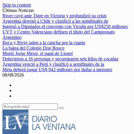
Skip to content
Últimas Noticias
River cayó ante Tigre en Victoria y profundizó su crisis
Argentina derrotó a Chile y clasificó a las semifinales de
Ingresó a Diputados el convenio con Vicuña por US$250 millones
UVT y Centro Valenciano definen el título del Campeonato
Argentino
Boca y River salen a la cancha por la cuarta
La batea del Colegio Don Bosco
Murió Jorge Messi, el papá de Lionel
Detuvieron a 16 personas y secuestraron seis kilos de cocaína
Argentina venció a Perú y clasificó a semifinales de la
Meta deberá pagar US$ 942 millones por dañar a menores
08/08/2026