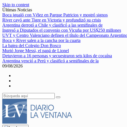
Skip to content
Últimas Noticias
Boca igualó con Vélez en Parque Patricios y mostró signos
River cayó ante Tigre en Victoria y profundizó su crisis
Argentina derrotó a Chile y clasificó a las semifinales de
Ingresó a Diputados el convenio con Vicuña por US$250 millones
UVT y Centro Valenciano definen el título del Campeonato Argentin
Boca y River salen a la cancha por la cuarta
La batea del Colegio Don Bosco
Murió Jorge Messi, el papá de Lionel
Detuvieron a 16 personas y secuestraron seis kilos de cocaína
Argentina venció a Perú y clasificó a semifinales de la
09/08/2026