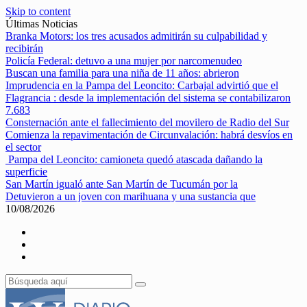
Skip to content
Últimas Noticias
Branka Motors: los tres acusados admitirán su culpabilidad y
recibirán
Policía Federal: detuvo a una mujer por narcomenudeo
Buscan una familia para una niña de 11 años: abrieron
Imprudencia en la Pampa del Leoncito: Carbajal advirtió que el
Flagrancia : desde la implementación del sistema se contabilizaron
7.683
Consternación ante el fallecimiento del movilero de Radio del Sur
Comienza la repavimentación de Circunvalación: habrá desvíos en
el sector
Pampa del Leoncito: camioneta quedó atascada dañando la
superficie
San Martín igualó ante San Martín de Tucumán por la
Detuvieron a un joven con marihuana y una sustancia que
10/08/2026