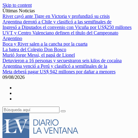
Skip to content
Últimas Noticias
River cayó ante Tigre en Victoria y profundizó su crisis
Argentina derrotó a Chile y clasificó a las semifinales de
Ingresó a Diputados el convenio con Vicuña por US$250 millones
UVT y Centro Valenciano definen el título del Campeonato
Argentino
Boca y River salen a la cancha por la cuarta
La batea del Colegio Don Bosco
Murió Jorge Messi, el papá de Lionel
Detuvieron a 16 personas y secuestraron seis kilos de cocaína
Argentina venció a Perú y clasificó a semifinales de la
Meta deberá pagar US$ 942 millones por dañar a menores
09/08/2026