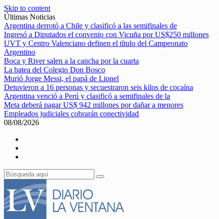
Skip to content
Últimas Noticias
Argentina derrotó a Chile y clasificó a las semifinales de
Ingresó a Diputados el convenio con Vicuña por US$250 millones
UVT y Centro Valenciano definen el título del Campeonato
Argentino
Boca y River salen a la cancha por la cuarta
La batea del Colegio Don Bosco
Murió Jorge Messi, el papá de Lionel
Detuvieron a 16 personas y secuestraron seis kilos de cocaína
Argentina venció a Perú y clasificó a semifinales de la
Meta deberá pagar US$ 942 millones por dañar a menores
Empleados judiciales cobrarán conectividad
08/08/2026