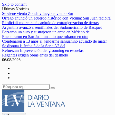
Skip to content
Últimas Noticias
Se viene viento Zonda y luego el viento Sur
Orrego anunció un acuerdo histórico con Vicuña: San Juan recibirá
El oficialismo retira el capítulo de extranjerización de tierras
Argentina avanzó a semifinales del Sudamericano de Básquet
Forzaron un auto y sustrajeron un arma en Médano de
Encontraron en San Juan un auto que robaron en otra
Condenaron a 13 años al gendarme sanjuanino acusado de matar
Se disputa la fecha 3 de la Serie A2 del
Refuerzan la prevención del grooming en escuelas
Regantes exigen obras antes del deshielo
06/08/2026