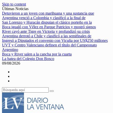
Skip to content
Últimas Noticias
Detuvieron a un joven con marihuana y una sustancia que
Argentina venció a Colombia y clasificó a la final de
San Lorenzo y Huracán disputan el clásico porteño en la
Boca igualó con Vélez en Parque Patricios y mostró signos
River cayó ante Tigre en Victoria y profundizó su crisis
Argentina derrotó a Chile y clasificó a las semifinales de
Ingresó a Diputados el convenio con Vicuña por US$250 millones
UVT y Centro Valenciano definen el título del Campeonato
Argentino
Boca y River salen a la cancha por la cuarta
La batea del Colegio Don Bosco
09/08/2026