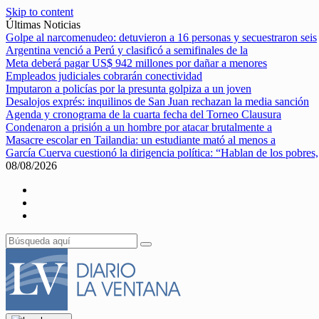
Skip to content
Últimas Noticias
Golpe al narcomenudeo: detuvieron a 16 personas y secuestraron seis
Argentina venció a Perú y clasificó a semifinales de la
Meta deberá pagar US$ 942 millones por dañar a menores
Empleados judiciales cobrarán conectividad
Imputaron a policías por la presunta golpiza a un joven
Desalojos exprés: inquilinos de San Juan rechazan la media sanción
Agenda y cronograma de la cuarta fecha del Torneo Clausura
Condenaron a prisión a un hombre por atacar brutalmente a
Masacre escolar en Tailandia: un estudiante mató al menos a
García Cuerva cuestionó la dirigencia política: “Hablan de los pobres,
08/08/2026