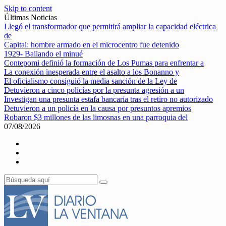
Skip to content
Últimas Noticias
Llegó el transformador que permitirá ampliar la capacidad eléctrica
de
Capital: hombre armado en el microcentro fue detenido
1929- Bailando el minué
Contepomi definió la formación de Los Pumas para enfrentar a
La conexión inesperada entre el asalto a los Bonanno y
El oficialismo consiguió la media sanción de la Ley de
Detuvieron a cinco policías por la presunta agresión a un
Investigan una presunta estafa bancaria tras el retiro no autorizado
Detuvieron a un policía en la causa por presuntos apremios
Robaron $3 millones de las limosnas en una parroquia del
07/08/2026